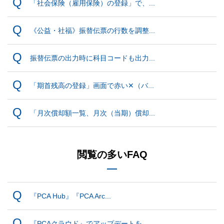
「社会保険（雇用保険）の登録」で、...
《公益・社福》振替伝票の行数を調整...
振替伝票の出力時に科目コードも出力...
「期首残高の登録」画面で赤い✕（バ...
「月次償却額一覧、月次（当期）償却...
閲覧の多いFAQ
『PCA Hub』『PCA Arc...
『PCAクラウド』でアップデートを...