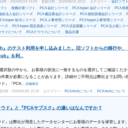
時：2024/01/24 15:00
更新日時：2026/06/16 18:51
カテゴリー：
会計ソフ
ソフト
,
税務計算ソフト
,
PCA 会計シリーズ
,
PCA hyper 会計シリーズ
,
PCA 
会福祉法人会計シリーズ
,
PCA 建設業会計シリーズ
,
PCA 個別原価会計シリーズ
,
CA hyper 給与シリーズ
,
PCA 人事管理シリーズ
,
PCA hyper人事管理シリーズ
,
リーズ
,
PCA hyper 固定資産シリーズ
,
PCA 法定調書シリーズ
,
PCA 法人税シリ
ラウドについて
,
PCAクラウドについて
,
製品共通
Arch』のテスト利用を申し込みました。旧ソフトからの移行や、「P
ub』を利...
の選択肢の中から、お客様の状況に一致するものを選択してご確認くださ
作業が必要になることがあります。詳細やご不明点は弊社までお問い合わせくだ
ド』『PCA...
詳細表示
日時：2026/01/05 15:26
カテゴリー：
PCA Archについて
,
PCA Archについて
ラウド』と『PCAサブスク』の違いはなんですか？
ラウド』は弊社が用意したデータセンターにお客様のデータを保管します