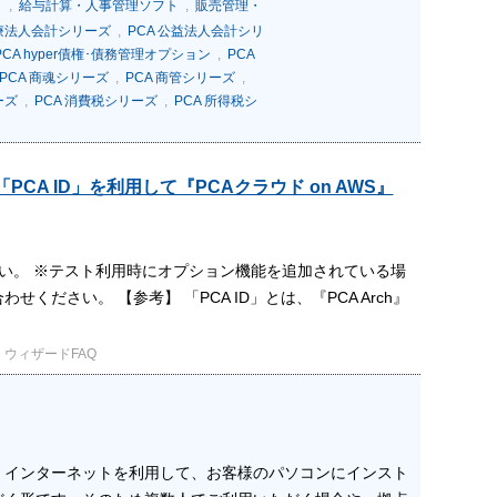
ト
,
給与計算・人事管理ソフト
,
販売管理・
医療法人会計シリーズ
,
PCA 公益法人会計シリ
PCA hyper債権･債務管理オプション
,
PCA
PCA 商魂シリーズ
,
PCA 商管シリーズ
,
ーズ
,
PCA 消費税シリーズ
,
PCA 所得税シ
CA ID」を利用して『PCAクラウド on AWS』
い。 ※テスト利用時にオプション機能を追加されている場
さい。 【参考】 「PCA ID」とは、『PCA Arch』
ウィザードFAQ
。インターネットを利用して、お客様のパソコンにインスト