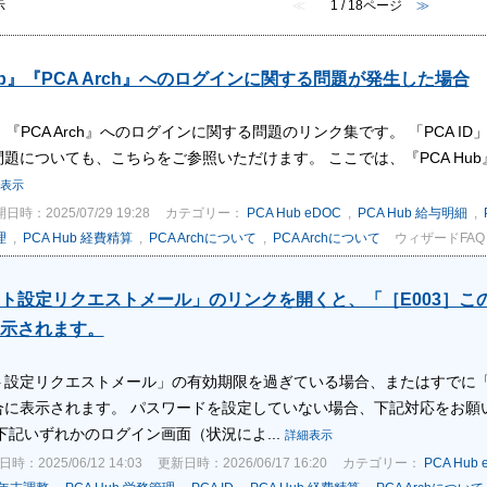
示
≪
1 / 18ページ
≫
Hub』『PCA Arch』へのログインに関する問題が発生した場合
ub』『PCA Arch』へのログインに関する問題のリンク集です。 「PCA
題についても、こちらをご参照いただけます。 ここでは、『PCA Hub』、『
表示
日時：2025/07/29 19:28
カテゴリー：
PCA Hub eDOC
,
PCA Hub 給与明細
,
理
,
PCA Hub 経費精算
,
PCA Archについて
,
PCA Archについて
ウィザードFAQ
ト設定リクエストメール」のリンクを開くと、「［E003］こ
示されます。
ト設定リクエストメール」の有効期限を過ぎている場合、またはすでに
合に表示されます。 パスワードを設定していない場合、下記対応をお願
下記いずれかのログイン画面（状況によ...
詳細表示
時：2025/06/12 14:03
更新日時：2026/06/17 16:20
カテゴリー：
PCA Hub 