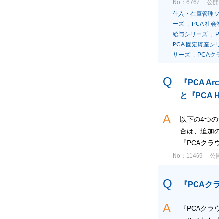
No：6767
公開日
仕入・在庫管理
ーズ
,
PCA 社
給与シリーズ
,
P
PCA 固定資産シ
リーズ
,
PCAク
『PCA 
と『PCA H
以下の4つ
合は、追加の
『PCAクラウ
No：11469
公開
『PCAク
『PCAク