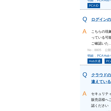
明細
,
PCA Hu
PCA ID
ログインの
こちらの現象
っている可能性
ご確認いた..
No：8805
公開日
明細
,
PCA Hu
Hub共通
PCA
クラウドの
違えている
セキュリティ
販売店様へ
認ください 