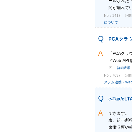
ールされた
間が離れてい
No：1418
公開日
について
PCAクラウ
「PCAクラウ
ドWeb-A
面...
詳細表示
No：7637
公開日
ステム連携・Web-
e-Tax/
できます。
表、給与所
泉徴収票や報