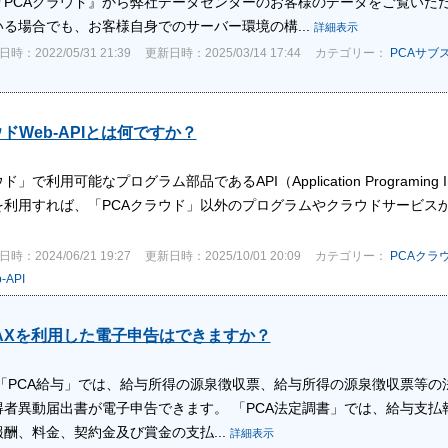
『PCAクラウド』から弊社データセンターのお客様のデータをご覧いた
る場合でも、お客様自身でのサーバー環境の構...
詳細表示
時：2022/05/31 21:39
更新日時：2025/03/14 17:44
カテゴリー：
PCAサブ
ドWeb-APIとは何ですか？
ド」で利用可能なプログラム部品であるAPI（Application Programin
PIを利用すれば、「PCAクラウド」以外のプログラムやクラウドサービ
時：2024/06/21 19:27
更新日時：2025/10/01 20:09
カテゴリー：
PCAクラ
API
eLTAXを利用した電子申告はできますか？
 「PCA給与」では、給与所得の源泉徴収票、給与所得の源泉徴収票等
得者異動届出書が電子申告できます。 「PCA法定調書」では、給与支
酬、料金、契約金及び賞金の支払...
詳細表示