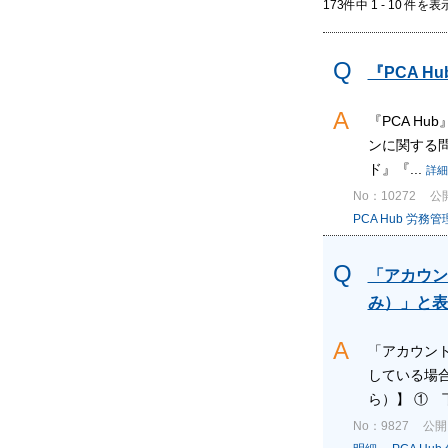
173件中 1 - 10 件を表
『PCA 
『PCA H
ンに関する問
ド』『...
詳細
No：10272
公開
PCA Hub 労務管
「アカウン
み）」と表
「アカウン
している場
ら）】 ① 
No：9827
公開日