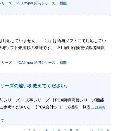
与シリーズ
,
PCA hyper 給与シリーズ
,
機能
』では対応していません。 「〇」は給与ソフトにて対応してい
給与ソフト未搭載の機能です。 ※1 雇用保険被保険者離職
与シリーズ
,
PCA hyper 給与シリーズ
,
機能
シリーズの違いを教えてください。
与シリーズ ・人事シリーズ 【PCA商魂商管シリーズ機能
参考ください。 【PCA会計シリーズ機能一覧表...
詳細表
いて
≪
1
2
3
4
5
6
7
8
9
…
17
18
≫