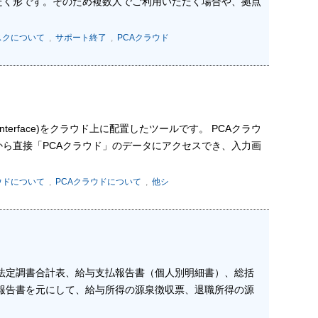
だく形です。そのため複数人でご利用いただく場合や、拠点
スクについて
,
サポート終了
,
PCAクラウド
g Interface)をクラウド上に配置したツールです。 PCAクラウ
スから直接「PCAクラウド」のデータにアクセスでき、入力画
ウドについて
,
PCAクラウドについて
,
他シ
の法定調書合計表、給与支払報告書（個人別明細書）、総括
払報告書を元にして、給与所得の源泉徴収票、退職所得の源