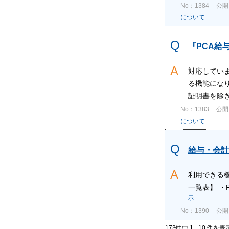
No：1384
公開日
について
『PCA給
対応していま
る機能になり
証明書を除きま
No：1383
公開日
について
給与・会計
利用できる機
一覧表】 ・
示
No：1390
公開日
173件中 1 - 10 件を表