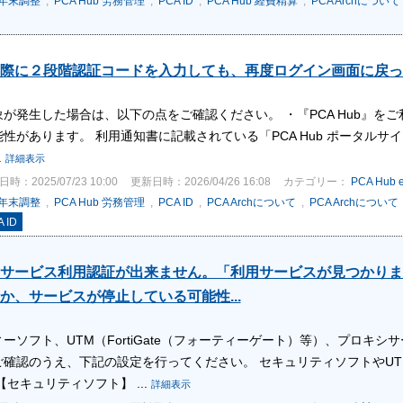
b 年末調整
,
PCA Hub 労務管理
,
PCA ID
,
PCA Hub 経費精算
,
PCA Archについて
際に２段階認証コードを入力しても、再度ログイン画面に戻っ
が発生した場合は、以下の点をご確認ください。 ・『PCA Hub』を
があります。 利用通知書に記載されている「PCA Hub ポータルサイト」（ht
.
詳細表示
時：2025/07/23 10:00
更新日時：2026/04/26 16:08
カテゴリー：
PCA Hub 
b 年末調整
,
PCA Hub 労務管理
,
PCA ID
,
PCA Archについて
,
PCA Archについて
 ID
サービス利用認証が出来ません。「利用サービスが見つかりま
か、サービスが停止している可能性...
ーソフト、UTM（FortiGate（フォーティーゲート）等）、プロキ
ご確認のうえ、下記の設定を行ってください。 セキュリティソフトやU
【セキュリティソフト】 ...
詳細表示