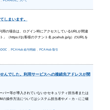
,
PCA Archについて
てしまいます。
ご利用の場合は、ログイン時にアクセスしているURLが間違
tps://お客様のテナント名.pcahub.jp/g）のURLを
eDOC
,
PCA Hub 給与明細
,
PCA Hub 取引
せんでした。利用サービスへの接続先アドレスが間
シサーバー等が導入されていないかセキュリティ担当者または
TMの操作方法についてはシステム担当者やメ－カ－にご確