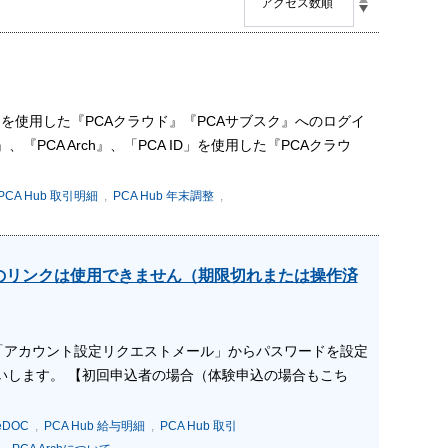
 ID」を使用した『PCAクラウド』『PCAサブスク』へのログイ
PCA Arch』、「PCA ID」を使用した『PCAクラウ
PCA Hub 取引明細
,
PCA Hub 年末調整
,
のリンクは使用できません（期限切れまたは操作済
「アカウント設定リクエストメール」からパスワードを設定
いします。 【初回申込者の場合（体験申込の場合もこち
eDOC
,
PCA Hub 給与明細
,
PCA Hub 取引