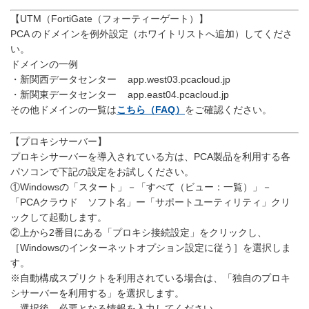
【UTM（FortiGate（フォーティーゲート）】
PCA のドメインを例外設定（ホワイトリストへ追加）してくださ
い。
ドメインの一例
・新関西データセンター app.west03.pcacloud.jp
・新関東データセンター app.east04.pcacloud.jp
その他ドメインの一覧は
こちら（FAQ）
をご確認ください。
【プロキシサーバー】
プロキシサーバーを導入されている方は、PCA製品を利用する各
パソコンで下記の設定をお試しください。
①Windowsの「スタート」－「すべて（ビュー：一覧）」－
「PCAクラウド ソフト名」ー「サポートユーティリティ」クリ
ックして起動します。
②上から2番目にある「プロキシ接続設定」をクリックし、
［Windowsのインターネットオプション設定に従う］を選択しま
す。
※自動構成スプリクトを利用されている場合は、「独自のプロキ
シサーバーを利用する」を選択します。
選択後、必要となる情報を入力してください。