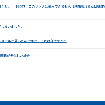
くと、「［E003］このリンクは使用できません（期限切れまたは操作
てしまいました。
うメールが届いたのですが、これは何ですか？
する問題が発生した場合