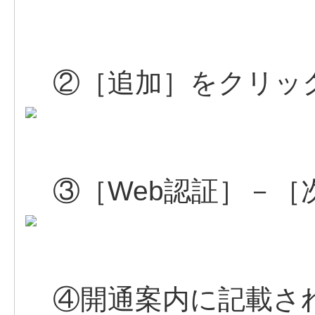
②［追加］をクリッ
③［Web認証］－［
④開通案内に記載され