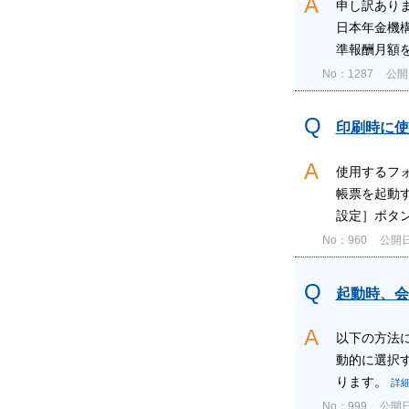
申し訳あり
日本年金機構
準報酬月額を
No：1287
公開日
印刷時に使
使用するフ
帳票を起動
設定］ボタン
No：960
公開日時
起動時、会
以下の方法
動的に選択
ります。
詳
No：999
公開日時