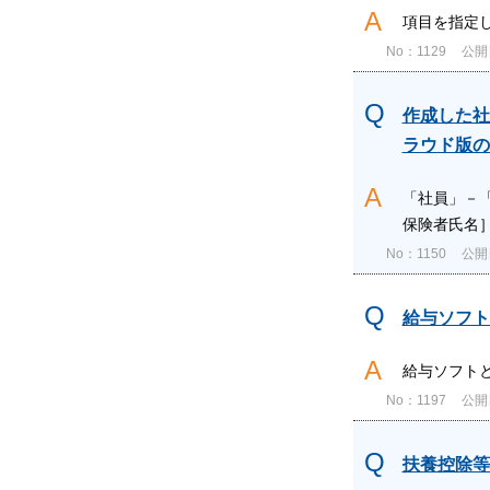
項目を指定
No：1129
公開日
作成した社
ラウド版の
「社員」－
保険者氏名
No：1150
公開日
給与ソフト
給与ソフトと
No：1197
公開日
扶養控除等