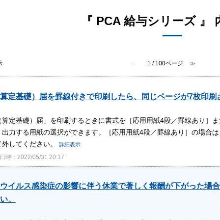
『 PCA 給与シリーズ 』 
示
≪
1 / 100ページ
≫
算定基礎）届を罫線付きで印刷したら、同じページが7枚印刷
（算定基礎）届」を印刷するときに書式を［応用用紙4段／罫線あり］ま
、出力する用紙の選択ができます。［応用用紙4段／罫線あり］の場合は
て外してください。
詳細表示
時：2022/05/31 20:17
ウイルス感染症の影響に伴う休業で著しく報酬が下がった場合
い。