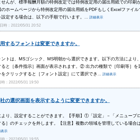
ませんが、標準報酬月額の特例改定では特例改定用の届出用紙での印刷が
のホームページから特例改定用の届出用紙をPDFもしくExcelファ
設定する場合は、以下の手順で行います。...
詳細表示
時：2022/05/31 20:52
用するフォントは変更できますか。
ォントは、MSゴシック、MS明朝から選択できます。以下の方法により
すると［条件指示］画面が表示されます。② 出力の種類で［印刷等］を
をクリックすると［フォント設定］にて選択でき...
詳細表示
：2022/05/31 19:50
社の選択画面を表示するように変更できますか。
により、設定することができます。【手順】①「設定」－「メニュープ
する］のチェックを外します。【注意】複数の領域を管理している場合
細表示
：2022/05/31 19:55