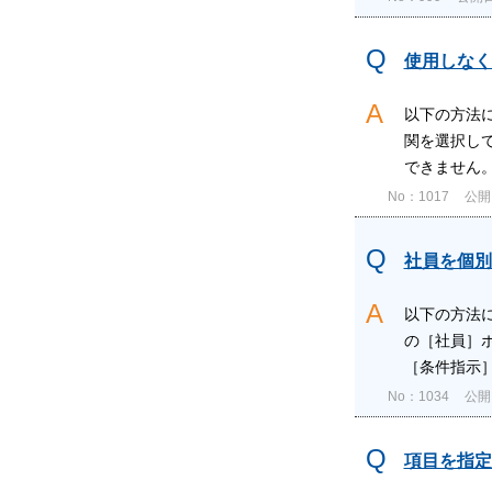
使用しなく
以下の方法
関を選択し
できません。
No：1017
公開日
社員を個別
以下の方法
の［社員］
［条件指示］
No：1034
公開日
項目を指定