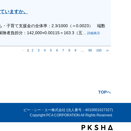
ていますか。
子育て支援金の全体率：2.3/1000（＝0.0023） 端数
負担分：142,000×0.00115＝163.3（五...
詳細表示
≪
1
2
3
4
5
6
7
8
9
…
99
100
≫
TOPへ
ピー・シー・エー株式会社 (法人番号：4010001027327)
Copyright PCA CORPORATION All Rights Reserved.