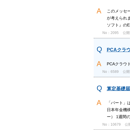
このメッセ
が考えられ
ソフト』のEas
No：2095
公開日
PCAクラ
PCAクラウ
No：6589
公開日
算定基礎届
「パート」
日本年金機
ー） 1週間
No：10679
公開