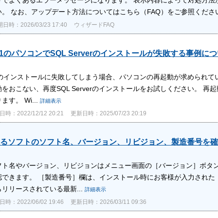
い。 なお、アップデート方法についてはこちら（FAQ）をご参照くださ
日時：2026/03/23 17:40
ウィザードFAQ
s11のパソコンでSQL Serverのインストールが失敗する事例に
rverのインストールに失敗してしまう場合、パソコンの再起動が求められ
をおこない、再度SQL Serverのインストールをお試しください。 
す。 Wi...
詳細表示
時：2022/12/12 20:21
更新日時：2025/07/23 20:19
るソフトのソフト名、バージョン、リビジョン、製造番号を確
フト名やバージョン、リビジョンはメニュー画面の［バージョン］ボタン
認できます。 ［製造番号］欄は、インストール時にお客様が入力された［
らリリースされている最新...
詳細表示
時：2022/06/02 19:46
更新日時：2026/03/11 09:36