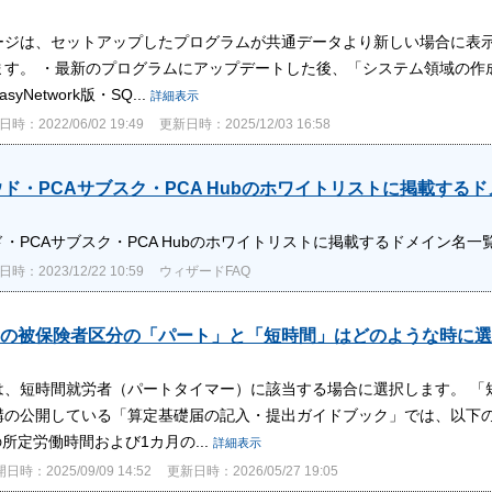
ージは、セットアップしたプログラムが共通データより新しい場合に表示
ます。 ・最新のプログラムにアップデートした後、「システム領域の作成
yNetwork版・SQ...
詳細表示
時：2022/06/02 19:49
更新日時：2025/12/03 16:58
ウド・PCAサブスク・PCA Hubのホワイトリストに掲載する
ド・PCAサブスク・PCA Hubのホワイトリストに掲載するドメイン名一
時：2023/12/22 10:59
ウィザードFAQ
の被保険者区分の「パート」と「短時間」はどのような時に選
は、短時間就労者（パートタイマー）に該当する場合に選択します。 「
構の公開している「算定基礎届の記入・提出ガイドブック」では、以下の
の所定労働時間および1カ月の...
詳細表示
日時：2025/09/09 14:52
更新日時：2026/05/27 19:05