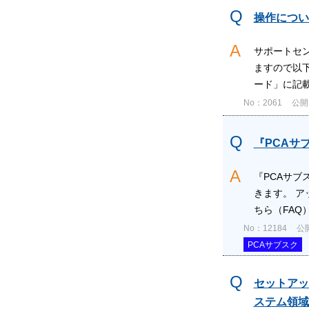
操作につい
サポートセ
ますので以
ード」に記載
No：2061
公開日
『PCAサ
『PCAサ
きます。 
ちら（FAQ）
No：12184
公開
PCAサブスク
セットアッ
ステム領域