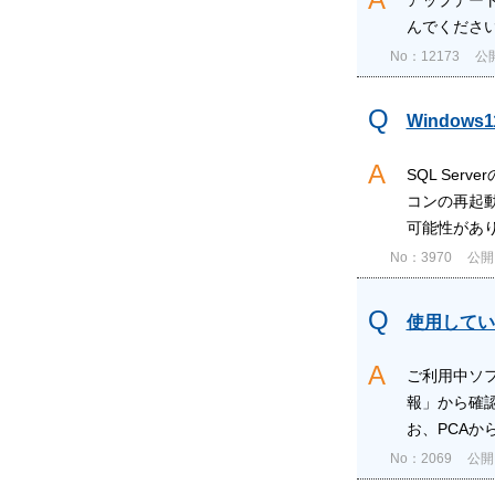
んでくださ
No：12173
公開
Window
SQL Se
コンの再起動
可能性がありま
No：3970
公開日
使用してい
ご利用中ソ
報」から確
お、PCAか
No：2069
公開日