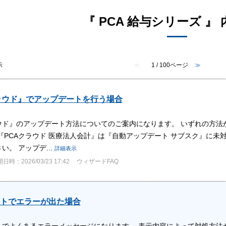
『 PCA 給与シリーズ 』 
示
≪
1 / 100ページ
≫
ラウド』でアップデートを行う場合
ラウド』のアップデート方法についてのご案内になります。 いずれの方
『PCAクラウド 医療法人会計』は『自動アップデート サブスク』に未対
い。 アップデ...
詳細表示
日時：2026/03/23 17:42
ウィザードFAQ
トでエラーが出た場合
トでよくあるエラーメッセージになります。 表示内容によって対処方法