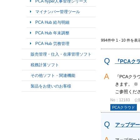
PCA hyper人事管理シリーズ
マイナンバー管理ツール
PCA Hub 給与明細
PCA Hub 年末調整
994件中 1 - 10 件を表
PCA Hub 労務管理
販売管理・仕入・在庫管理ソフト
『PCAク
税務計算ソフト
その他ソフト・関連機能
『PCAク
きます。 ※
製品をお使いのお客様
ご参照くださ
No：12183
公開
PCAクラウド
アップデー
アップデー