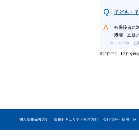
子ども・子
被保険者に対
処理：五捨六入
No：12050
公開
994件中 1 - 10 件を表
個人情報保護方針
情報セキュリティ基本方針
会社情報・採用・IR