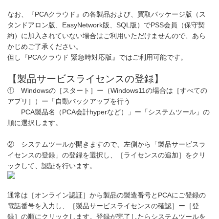
なお、『PCAクラウド』の各製品および、買取パッケージ版（ス
タンドアロン版、EasyNetwork版、SQL版）でPSS会員（保守契
約）に加入されていない場合はご利用いただけませんので、あら
かじめご了承ください。
但し『PCAクラウド 緊急時対応版』ではご利用可能です。
【製品サービスライセンスの登録】
① Windowsの［スタート］ー（Windows11の場合は［すべての
アプリ］）ー「自動バックアップを行う
PCA製品名（PCA会計hyperなど）」ー「システムツール」の
順に選択します。
② システムツールが開きますので、左側から「製品サービスラ
イセンスの登録」の登録を選択し、［ライセンスの追加］をクリ
ックして、認証を行います。
通常は［オンライン認証］から製品の製造番号とPCAにご登録の
電話番号を入力し、［製品サービスライセンスの確認］ー［登
録］の順にクリックします。登録が完了したらシステムツールを