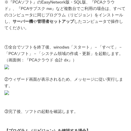
※『PCAソフト』のEasyNetwork版・SQL版、『PCAクラウ
ド』、『PCAサブスク nw』など複数台でご利用の場合は、すべて
のコンピュータに同じプログラム（リビジョン）をインストール
し、
サーバー機
や
管理者セットアップ
したコンピュータで操作し
てください。
①全台でソフトを終了後、winodws「スタート」－「すべて」－
「PCAソフト」－「システム領域の作成・更新」を起動します。
（画面例：『PCAクラウド 会計 dx』）
②ウィザード画面が表示されるため、メッセージに従い実行しま
す。
③完了後、ソフトの起動を確認します。
【プログラム（リビジョン）を確認する場合】