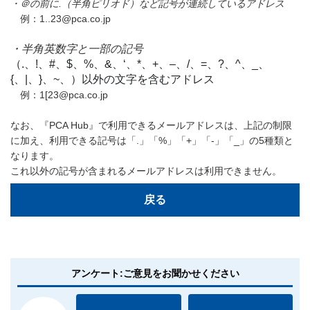
・＠の前に.（半角ピリオド）など記号が連続しているアドレス
例：1..23
@
pca.co.jp
・半角英数字と一部の記号
（.、!、#、$、%、&、‘、*、+、–、/、=、?、^、_、
{、|、}、~、）以外の文字を含むアドレス
例：1[23
@
pca.co.jp
なお、『PCA Hub』で利用できるメールアドレスは、上記の制限
に加え、利用できる記号は「.」「%」「+」「-」「_」の5種類と
なります。
これ以外の記号が含まれるメールアドレスは利用できません。
戻る
アンケート:ご意見をお聞かせください