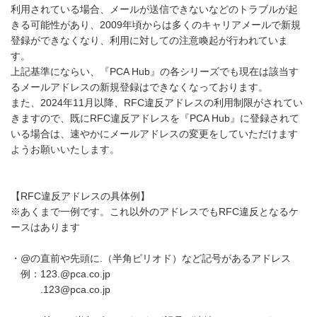
利用されている場合、メールが送信できないなどのトラブルが起
きる可能性があり、2009年頃からは多くのキャリアメールで新規
登録ができなくなり、利用に対しての注意喚起が行われていま
す。
上記基準にならい、『PCA Hub』の各シリーズでも現在は該当す
るメールアドレスの新規登録はできなくなっております。
また、2024年11月以降、RFC違反アドレスの利用制限がされてい
きますので、既にRFC違反アドレスを『PCA Hub』に登録されて
いる場合は、速やかにメールアドレスの変更をしていただけます
ようお願いいたします。
【RFC違反アドレスの具体例】
※あくまで一例です。これ以外のアドレスでもRFC違反となるケ
ースはあります
・@の直前や先頭に.（半角ピリオド）など記号があるアドレス
例：123.@pca.co.jp
.123
@
pca.co.jp