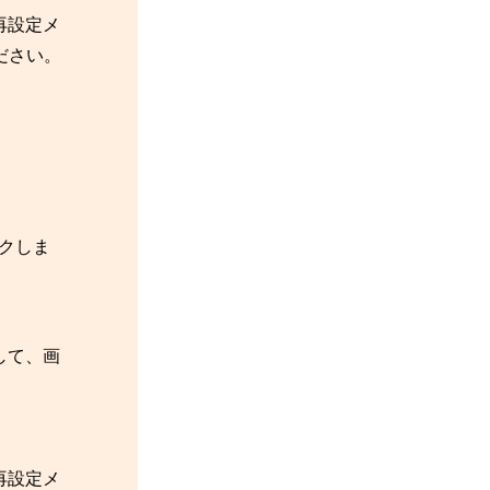
再設定メ
ださい。
ックしま
して、画
再設定メ