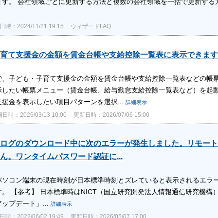
ます。 会社領域ごとに更新する方法と複数の会社領域を一括で更新する
時：2024/11/21 19:15
ウィザードFAQ
育て支援金の金額を賃金台帳や支給控除一覧表に表示できます
で、子ども・子育て支援金の金額を賃金台帳や支給控除一覧表などの帳票
示したい帳票メニュー（賃金台帳、給与勤怠支給控除一覧表など）を起動
援金を表示したい項目パターンを選択...
詳細表示
日時：2026/03/13 10:00
更新日時：2026/07/06 15:00
ログのダウンロード中に次のエラーが発生しました。リモート
ん。ワンタイムパスワード認証に...
パソコン端末の現在時刻が日本標準時刻とズレていると表示されるエラー
。 【参考】 日本標準時はNICT（国立研究開発法人情報通信研究機構）の
ップデート」...
詳細表示
時：2022/06/02 19:49
更新日時：2026/05/07 17:00