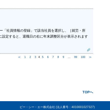
」ー「社員情報の登録」で該当社員を選択し、［就労・所
に設定すると、退職日の右に年末調整区分が表示されます
≪
1
2
3
4
5
6
7
8
9
…
99
100
≫
TOPへ
ピー・シー・エー株式会社 (法人番号：4010001027327)