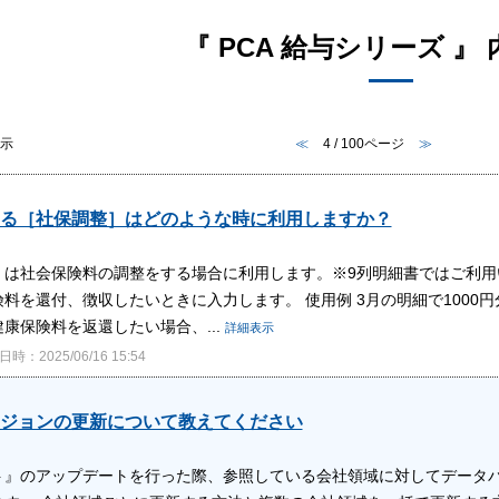
『 PCA 給与シリーズ 』 
表示
≪
4 / 100ページ
≫
る［社保調整］はどのような時に利用しますか？
］は社会保険料の調整をする場合に利用します。※9列明細書ではご利用
料を還付、徴収したいときに入力します。 使用例 3月の明細で1000
康保険料を返還したい場合、...
詳細表示
時：2025/06/16 15:54
ジョンの更新について教えてください
フト』のアップデートを行った際、参照している会社領域に対してデータ