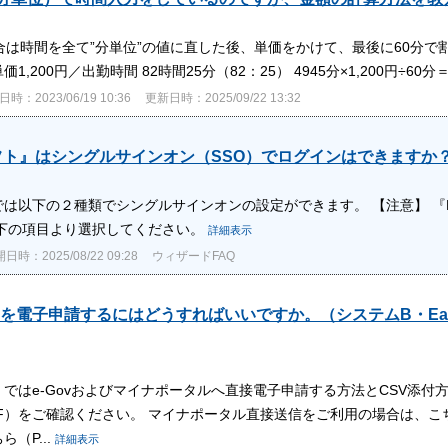
合は時間を全て”分単位”の値に直した後、単価をかけて、最後に60分で割
1,200円／出勤時間 82時間25分（82：25） 4945分×1,200円÷60分＝
時：2023/06/19 10:36
更新日時：2025/09/22 13:32
フト』はシングルサインオン（SSO）でログインはできますか
では以下の２種類でシングルサインオンの設定ができます。 【注意】 『
以下の項目より選択してください。
詳細表示
日時：2025/08/22 09:28
ウィザードFAQ
を電子申請するにはどうすればいいですか。（システムB・Easy
』ではe-Govおよびマイナポータルへ直接電子申請する方法とCSV添付
F）をご確認ください。 マイナポータル直接送信をご利用の場合は、こち
（P...
詳細表示