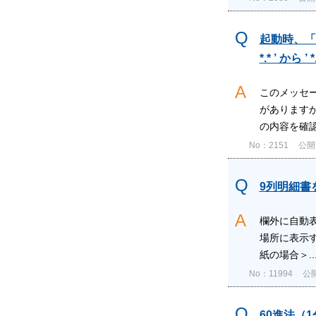
起動時、「
*.* ’ から ’ *.*
このメッセ
があります
の内容を確認
No：2151
公開日
9列明細書
欄外に自動表
場所に表示す
紙の場合＞..
No：11994
公開
60進法（