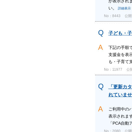
が表示され
い。
詳細表示
No：8443
公開日
子ども・子
下記の手順
支援金を表
も・子育て支
No：11977
公開
「更新カタ
れていませ
ご利用中の
表示されます
「PCA自動ア
No：2080
公開日