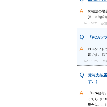
60進法の場
算 ※時給単価
No：5321
公開日
『PCAソ
PCAソフト
応です。 
No：10259
公開
賞与支払届
す。）
『PCA給与
こちら（PD
場合は、こちら