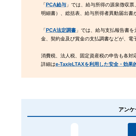
「
PCA給与
」では、給与所得の源泉徴収票
明細書）、総括表、給与所得者異動届出書
「
PCA法定調書
」では、給与支払報告書を
金、契約金及び賞金の支払調書などが、電
消費税、法人税、固定資産税の申告も各対
詳細は
e-Tax/eLTAXを利用した安全・効
アンケ