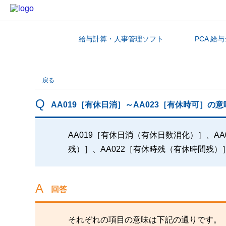
給与計算・人事管理ソフト
PCA 給
カテゴリから探す
戻る
AA019［有休日消］～AA023［有休時可］の
AA019［有休日消（有休日数消化）］、A
残）］、AA022［有休時残（有休時間残）
回答
それぞれの項目の意味は下記の通りです。