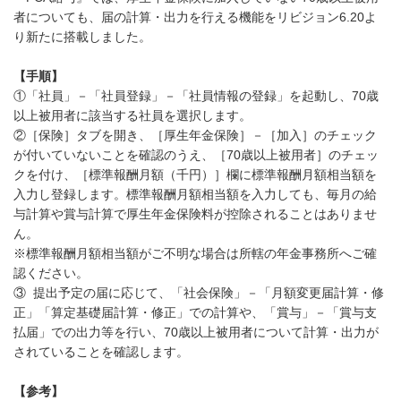
者についても、届の計算・出力を行える機能をリビジョン6.20よ
り新たに搭載しました。
【手順】
①「社員」－「社員登録」－「社員情報の登録」を起動し、70歳
以上被用者に該当する社員を選択します。
②［保険］タブを開き、［厚生年金保険］－［加入］のチェック
が付いていないことを確認のうえ、［70歳以上被用者］のチェッ
クを付け、［標準報酬月額（千円）］欄に標準報酬月額相当額を
入力し登録します。標準報酬月額相当額を入力しても、毎月の給
与計算や賞与計算で厚生年金保険料が控除されることはありませ
ん。
※標準報酬月額相当額がご不明な場合は所轄の年金事務所へご確
認ください。
③ 提出予定の届に応じて、「社会保険」－「月額変更届計算・修
正」「算定基礎届計算・修正」での計算や、「賞与」－「賞与支
払届」での出力等を行い、70歳以上被用者について計算・出力が
されていることを確認します。
【参考】