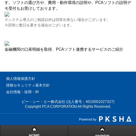
す。ソフトの選び方や、費用・動作環境の説明や、PCAソフトの説明デ
モ受付もお受けしております。
※システム導入のご相談以外は回答出来ない場合がございます。
※回答に数日を要する場合がございます。
金融機関の口座明細を取得、PCAソフト連携するサービスのご紹介
個人情報保護方針
情報セキュリティ基本方針
会社情報・採用・IR
ピー・シー・エー株式会社 (法人番号：4010001027327)
Copyright PCA CORPORATION All Rights Reserved.
Powered by
HOME
pagetop