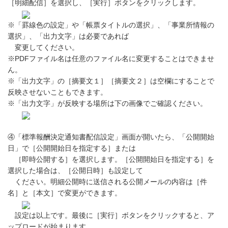
［明細配信］を選択し、［実行］ボタンをクリックします。
※「罫線色の設定」や「帳票タイトルの選択」、「事業所情報の
選択」、「出力文字」は必要であれば
変更してください。
※PDFファイル名は任意のファイル名に変更することはできませ
ん。
※「出力文字」の［摘要文１］［摘要文２］は空欄にすることで
反映させないこともできます。
※「出力文字」が反映する場所は下の画像でご確認ください。
④「標準報酬決定通知書配信設定」画面が開いたら、「公開開始
日」で［公開開始日を指定する］または
［即時公開する］を選択します。［公開開始日を指定する］を
選択した場合は、［公開日時］も設定して
ください。明細公開時に送信される公開メールの内容は［件
名］と［本文］で変更ができます。
設定は以上です。最後に［実行］ボタンをクリックすると、ア
ップロードが始まります。