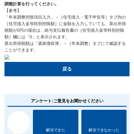
調整計算を行ってください。
【参考】
「年末調整控除項目入力」－［住宅借入・電子申告等］タブ内の
［住宅借入金等特別控除額］に金額を入力していても、算出所得
税額が0円の場合は、給与支払報告書の［住宅借入金等特別控除
額］欄には「0」と表示されます。
算出所得税額は「源泉徴収簿」－［年末調整］タブにて確認する
ことができます。
戻る
アンケート:ご意見をお聞かせください
解決できた
解決できなかった