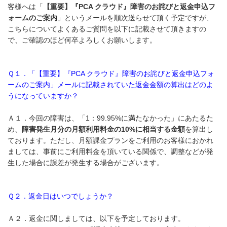
客様へは「
【重要】『PCA クラウド』障害のお詫びと返金申込フ
ォームのご案内
」というメールを順次送らせて頂く予定ですが、
こちらについてよくあるご質問を以下に記載させて頂きますの
で、ご確認のほど何卒よろしくお願いします。
Ｑ１．「【重要】『PCA クラウド』障害のお詫びと返金申込フォ
ームのご案内」メールに記載されていた返金金額の算出はどのよ
うになっていますか？
Ａ１．今回の障害は、「1：99.95%に満たなかった」にあたるた
め、
障害発生月分の月額利用料金の10%に相当する金額
を算出し
ております。ただし、月額課金プランをご利用のお客様におかれ
ましては、事前にご利用料金を頂いている関係で、調整などが発
生した場合に誤差が発生する場合がございます。
Ｑ２．返金日はいつでしょうか？
Ａ２．返金に関しましては、以下を予定しております。