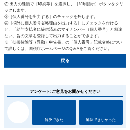
② 出力の種類で［印刷等］を選択し、［印刷指示］ボタンをクリ
ックします。
③［個人番号を出力する］のチェックを外します。
④［欄外に個人番号省略理由を出力する］にチェックを付ける
と、「給与支払者に提供済みのマイナンバー（個人番号）と相違
ない」旨の文章を登録して出力することができます。
※「扶養控除等（異動）申告書」の「個人番号」記載省略につい
て詳しくは、国税庁ホームページのQ＆Aをご覧ください。
戻る
アンケート:ご意見をお聞かせください
解決できた
解決できなかった