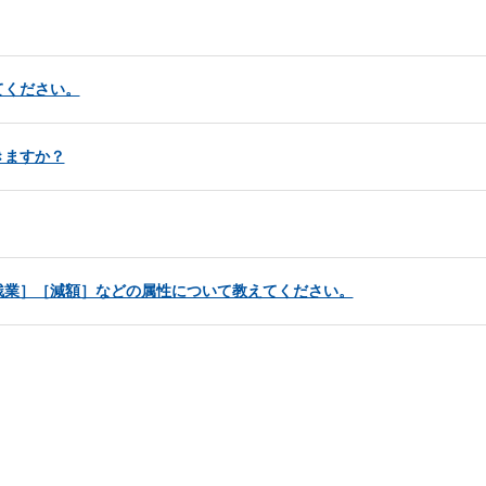
てください。
きますか？
残業］［減額］などの属性について教えてください。