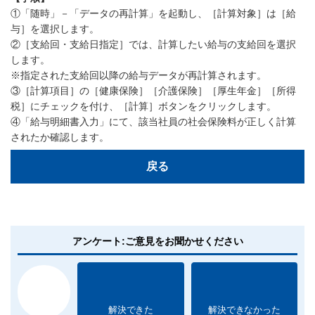
①「随時」－「データの再計算」を起動し、［計算対象］は［給
与］を選択します。
②［支給回・支給日指定］では、計算したい給与の支給回を選択
します。
※指定された支給回以降の給与データが再計算されます。
③［計算項目］の［健康保険］［介護保険］［厚生年金］［所得
税］にチェックを付け、［計算］ボタンをクリックします。
④「給与明細書入力」にて、該当社員の社会保険料が正しく計算
されたか確認します。
戻る
アンケート:ご意見をお聞かせください
解決できた
解決できなかった