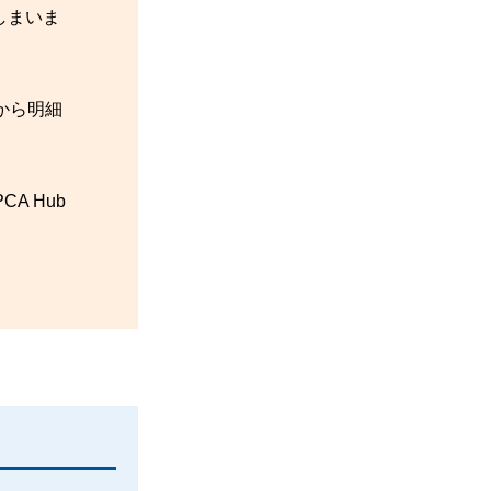
しまいま
から明細
 Hub