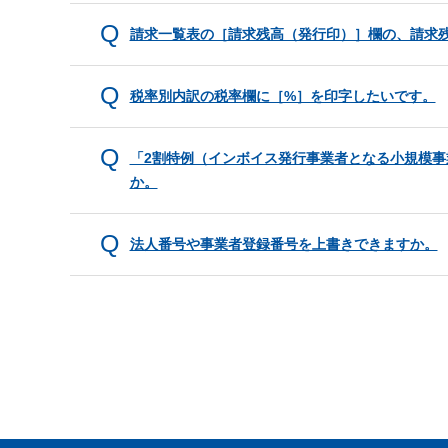
請求一覧表の［請求残高（発行印）］欄の、請求
税率別内訳の税率欄に［%］を印字したいです。
「2割特例（インボイス発行事業者となる小規模
か。
法人番号や事業者登録番号を上書きできますか。