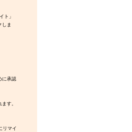
サイト」
クしま
めに承認
れます。
にリマイ