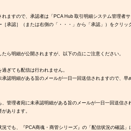
れますので、承認者は「PCA Hub 取引明細システム管理者
ー［承認］（または右側の「・・・」から「承認」）をクリッ
したら明細が公開されますが、以下の点にご注意ください。
を過ぎても配信は行われません。
承認明細がある旨のメールが一日一回送信されますので、早
も、管理者宛に未承認明細がある旨のメールが一日一回送信さ
要があります。
状況でも、『PCA商魂・商管シリーズ』の「配信状況の確認」