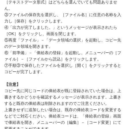
［テキストデータ形式］はどちらを選んでいても問題ありませ
ん。
③ファイルの保存先を選択し、［ファイル名］に任意の名称を入
力し［保存］をクリックします。
④「出力が完了しました。」というメッセージが表示されたら
［OK］をクリックし、画面を閉じます。
⑤再度「ファイル」－「データ領域の選択」を起動し、コピー先
のデータ領域を開きます。
⑥「前準備」－「俸給表の登録」を起動し、メニューバーの［フ
ァイル］－［ファイルから読込］をクリックします。
⑦手順③で保存したファイルを選択し［開く］をクリックすると
コピーが完了します。
【注意】
コピー先に同じコードの俸給表が既に登録されていた場合は、上
書きするかどうかを確認するメッセージが表示されます。上書き
すると既存の俸給表は削除されますのでご注意ください。
上書きせずに追加したい場合は、既存の俸給表コードを変更する
などでご対応ください。俸給表コードは、「俸給表の登録」画面
で俸給表を開き、メニューバーの［編集］－［コード変更］にて
変更することができます。