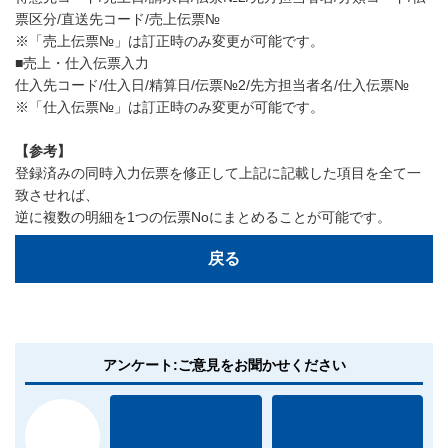
票区分/直送先コード/売上伝票№
※「売上伝票№」は訂正時のみ変更が可能です。
■売上・仕入伝票入力
仕入先コード/仕入日/精算日/伝票№2/先方担当者名/仕入伝票№
※「仕入伝票№」は訂正時のみ変更が可能です。
【参考】
登録済みの同時入力伝票を修正して上記に記載した項目を全て一
致させれば、
逆に複数の明細を1つの伝票Noにまとめることが可能です。
戻る
アンケート:ご意見をお聞かせください