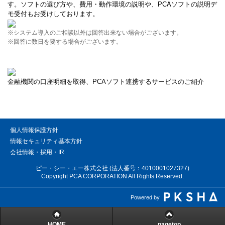
す。ソフトの選び方や、費用・動作環境の説明や、PCAソフトの説明デ
モ受付もお受けしております。
※システム導入のご相談以外は回答出来ない場合がございます。
※回答に数日を要する場合がございます。
金融機関の口座明細を取得、PCAソフト連携するサービスのご紹介
個人情報保護方針
情報セキュリティ基本方針
会社情報・採用・IR
ピー・シー・エー株式会社 (法人番号：4010001027327)
Copyright PCA CORPORATION All Rights Reserved.
Powered by
HOME
pagetop