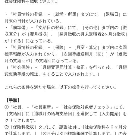
社会保険料を徴収できます。
・「社員情報の登録」－［就労・所属］タブにて、［退職日］に
月末の日付が入力されている。
・「前準備」－「支給日の登録」にて、［その他］タブ内の［徴
収区分］が［翌月徴収］、［翌月徴収の月末退職者2ヶ月分徴収］
が［する］になっている。
・「社員情報の登録」－［保険］－［月変・算定］タブ内に次回
標準報酬が入力されており、［次回等級適用月（回）］が［退職
月の支給回+1］の支給回になっている。
（「社会保険」－「月額変更届計算・修正」を行った後、「月額
変更新等級の転送」をすることで入力されます。）
これらの条件を満たす場合、以下の操作を行ってください。
【手順】
①「社員」－「社員更新」－「社会保険対象者チェック」にて、
［支給回］に［退職月の給与支給回］を選択して［入力開始］を
クリックします。
②［保険料徴収］タブにて、該当社員に［社会保険料を２ヶ月分
で計算します。］［翌月分は次回標準報酬で計算します。］の表