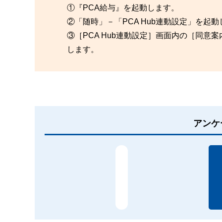
①『PCA給与』を起動します。
②「随時」－「PCA Hub連動設定」を起
③［PCA Hub連動設定］画面内の［同
します。
アンケ