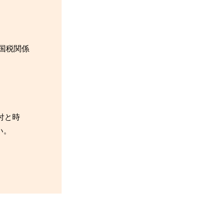
「国税関係
付と時
い。
。