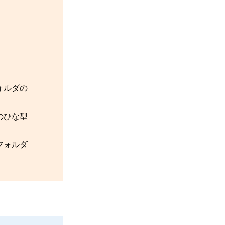
。
ォルダの
のひな型
。
フォルダ