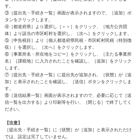
す。
③［提出先・手続き一覧］画面が表示されますので、［追加］ボ
タンをクリックします。
④［都道府県］より選択し［＞＞］をクリック、［地方公共団
体］より該当の市区町村を選択し、［次へ］をクリックします。
⑤［申告税目］より［個人都道府県民税・市区町村民税（特別徴
収）］を選択し、［次へ］をクリックします。
⑥［事業所名・所在地をコピー］をクリックし、［主たる事業所
名］［課税地］に入力されたことを確認し、［追加］をクリック
します。
⑦［提出先・手続き一覧］に提出先が追加され、［状態］が［追
加］と表示されたことを確認し、［送信］ボタンをクリックしま
す。
⑧［送信結果一覧］画面が表示されますので、必要に応じて［送
信一覧を出力する］より印刷等を行い、［閉じる］で終了してく
ださい。
【注意】
［提出先・手続き一覧］に［状態］が［追加］と表示されただけ
では、設定は完了していません。