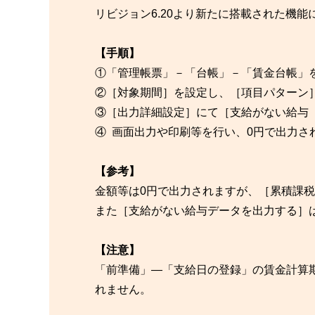
リビジョン6.20より新たに搭載された機
【手順】
①「管理帳票」－「台帳」－「賃金台帳」
②［対象期間］を設定し、［項目パターン
③［出力詳細設定］にて［支給がない給与
④ 画面出力や印刷等を行い、0円で出力さ
【参考】
金額等は0円で出力されますが、［累積課
また［支給がない給与データを出力する］
【注意】
「前準備」―「支給日の登録」の賃金計算
れません。