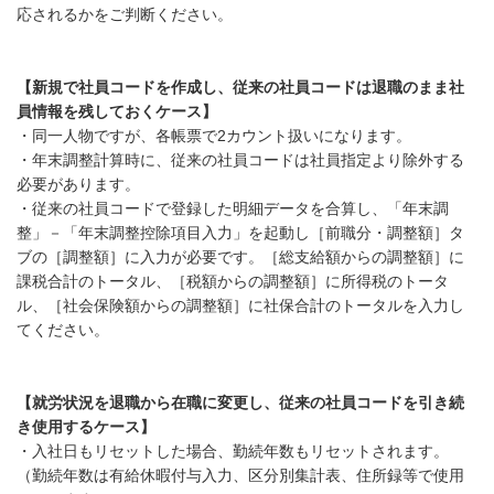
応されるかをご判断ください。
【新規で社員コードを作成し、従来の社員コードは退職のまま社
員情報を残しておくケース】
・同一人物ですが、各帳票で2カウント扱いになります。
・年末調整計算時に、従来の社員コードは社員指定より除外する
必要があります。
・従来の社員コードで登録した明細データを合算し、「年末調
整」－「年末調整控除項目入力」を起動し［前職分・調整額］タ
ブの［調整額］に入力が必要です。［総支給額からの調整額］に
課税合計のトータル、［税額からの調整額］に所得税のトータ
ル、［社会保険額からの調整額］に社保合計のトータルを入力し
てください。
【就労状況を退職から在職に変更し、従来の社員コードを引き続
き使用するケース】
・入社日もリセットした場合、勤続年数もリセットされます。
（勤続年数は有給休暇付与入力、区分別集計表、住所録等で使用