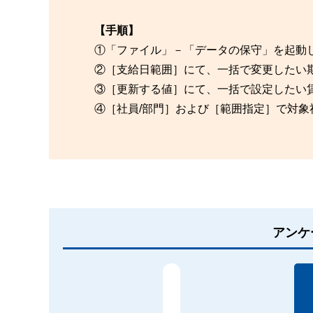
【手順】
①「ファイル」－「データの保守」を起動
②［支給日範囲］にて、一括で変更したい
③［更新する値］にて、一括で設定したい
④［社員/部門］および［範囲指定］で対
アンケ