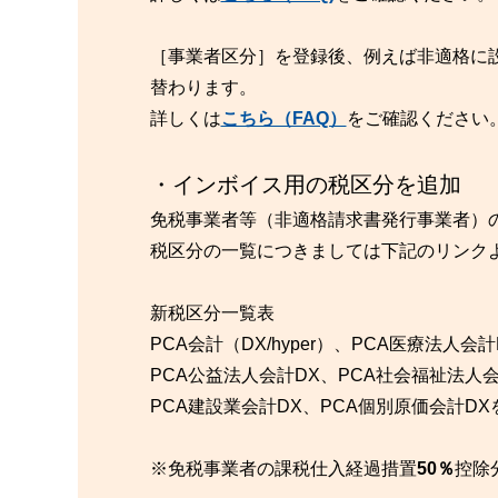
［事業者区分］を登録後、例えば非適格に
替わります。
詳しくは
こちら（FAQ）
をご確認ください
・インボイス用の税区分を追加
免税事業者等（非適格請求書発行事業者）
税区分の一覧につきましては下記のリンク
新税区分一覧表
PCA会計（DX/hyper）、PCA医療法人
PCA公益法人会計DX、PCA社会福祉法人
PCA建設業会計DX、PCA個別原価会計D
※免税事業者の課税仕入経過措置
50％
控除