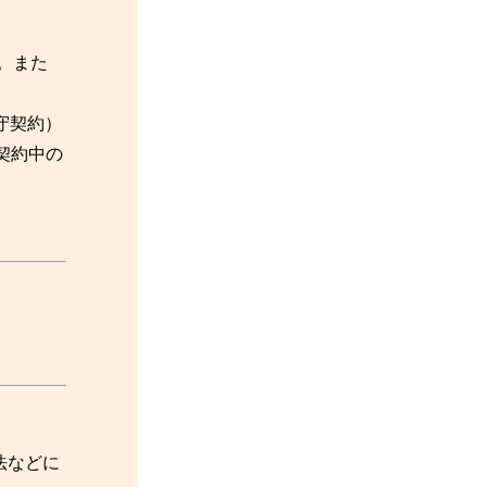
。また
守契約）
ご契約中の
法などに