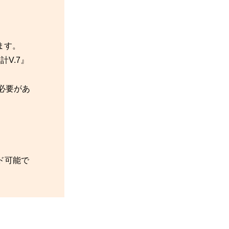
ます。
計V.7』
必要があ
ド可能で