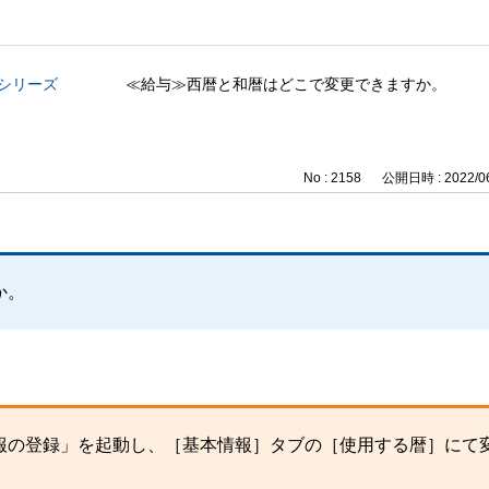
与シリーズ
≪給与≫西暦と和暦はどこで変更できますか。
No : 2158
公開日時 : 2022/06
か。
報の登録」を起動し、［基本情報］タブの［使用する暦］にて