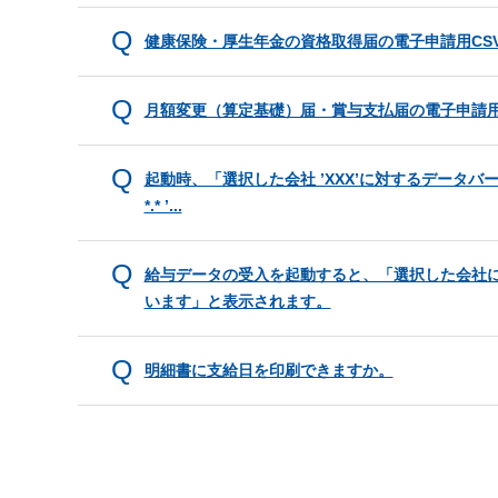
健康保険・厚生年金の資格取得届の電子申請用CS
月額変更（算定基礎）届・賞与支払届の電子申請
起動時、「選択した会社 ’XXX’に対するデータバー
*.* ’...
給与データの受入を起動すると、「選択した会社
います」と表示されます。
明細書に支給日を印刷できますか。