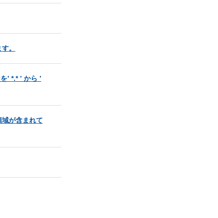
ます。
* ’ から ’
領域が含まれて