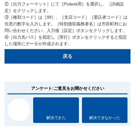
②［出力フォーマット］にて［Pcdesk用］を選択し、［詳細設
定］をクリックします。
③［種別コード］は［99］、［支店コード］［委託者コード］は
任意の数字を入力します。［特別徴収義務者名］は市区町村にお
問い合わせください。入力後［設定］ボタンをクリックします。
④［出力先パス］を指定し［実行］ボタンをクリックすると指定
した場所にデータが作成されます。
戻る
アンケート:ご意見をお聞かせください
解決できた
解決できなかった