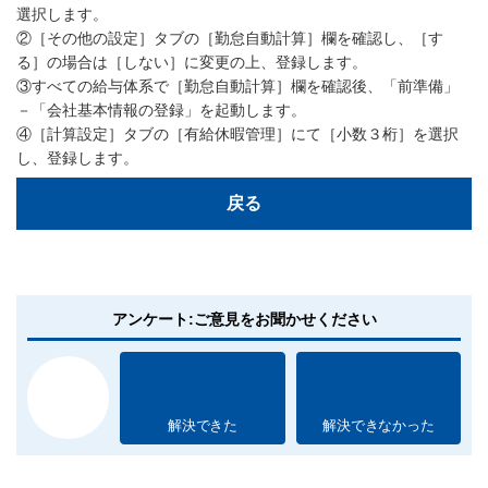
選択します。
②［その他の設定］タブの［勤怠自動計算］欄を確認し、［す
る］の場合は［しない］に変更の上、登録します。
③すべての給与体系で［勤怠自動計算］欄を確認後、「前準備」
－「会社基本情報の登録」を起動します。
④［計算設定］タブの［有給休暇管理］にて［小数３桁］を選択
し、登録します。
戻る
アンケート:ご意見をお聞かせください
解決できた
解決できなかった