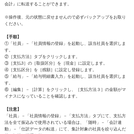
会計』に転送することができます。
※操作後、元の状態に戻せませんので必ずバックアップをお取り
ください。
【手順】
①「社員」－「社員情報の登録」を起動し、該当社員を選択しま
す。
②［支払方法］タブをクリックします。
③［支払3］の［取扱区分］を［現金］に設定します。
④［支払区分］を［残額］に設定し登録します。
⑤「給与」－「給与明細書入力」を起動し、該当社員を選択しま
す。
⑥［編集］－［計算］をクリックし、［支払方法３］の金額がマ
イナスになっていることを確認します。
【注意】
「社員」－「社員情報の登録」－「支払方法」タブにて、支払方
法を全て振込みで使用されている場合は、「随時」－「会計連
動」－「仕訳データの転送」にて、集計対象の社員を絞り込んだ