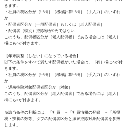
きます。
・社員の税区分が［甲欄］［機械計算甲欄］［手入力］のいずれ
か
・配偶者区分が［一般配偶者］もしくは［老人配偶者］
・配偶者（特別）控除額が0円ではない
このうち、配偶者区分が［老人配偶者］である場合には［老人］
欄にも○が付きます。
【年末調整［しない］になっている場合】
以下の条件をすべて満たす配偶者がいた場合は、［有］欄に○が付
きます。
・社員の税区分が［甲欄］［機械計算甲欄］［手入力］のいずれ
か
・源泉控除対象配偶者区分が［対象］
このうち、配偶者区分が［老人配偶者］である場合には［老人］
欄にも○が付きます。
※該当条件の判断には、「社員」－「社員情報の登録」－「所得
税・扶養の数等」タブの配偶者区分と源泉控除対象配偶者を参照
します。