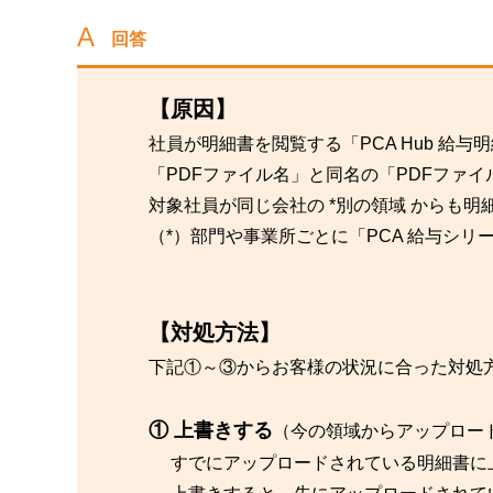
回答
【原因】
社員が明細書を閲覧する「PCA Hub 給
「PDFファイル名」と同名の「PDFファ
対象社員が同じ会社の *別の領域 からも
（*）部門や事業所ごとに「PCA 給与シリ
【対処方法】
下記①～③からお客様の状況に合った対処
① 上書きする
（今の領域からアップロー
すでにアップロードされている明細書に