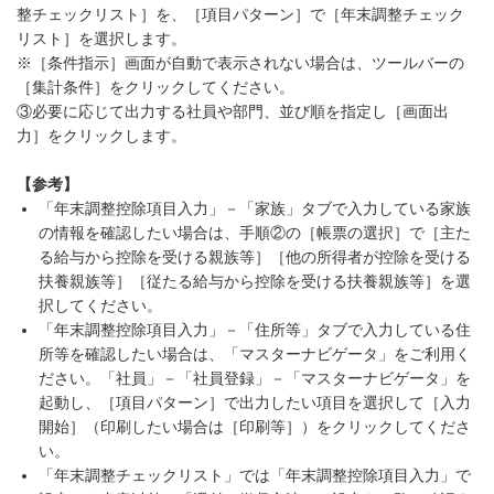
整チェックリスト］を、［項目パターン］で［年末調整チェック
リスト］を選択します。
※［条件指示］画面が自動で表示されない場合は、ツールバーの
［集計条件］をクリックしてください。
③必要に応じて出力する社員や部門、並び順を指定し［画面出
力］をクリックします。
【参考】
「年末調整控除項目入力」－「家族」タブで入力している家族
の情報を確認したい場合は、手順②の［帳票の選択］で［主た
る給与から控除を受ける親族等］［他の所得者が控除を受ける
扶養親族等］［従たる給与から控除を受ける扶養親族等］を選
択してください。
「年末調整控除項目入力」－「住所等」タブで入力している住
所等を確認したい場合は、「マスターナビゲータ」をご利用く
ださい。「社員」－「社員登録」－「マスターナビゲータ」を
起動し、［項目パターン］で出力したい項目を選択して［入力
開始］（印刷したい場合は［印刷等］）をクリックしてくださ
い。
「年末調整チェックリスト」では「年末調整控除項目入力」で