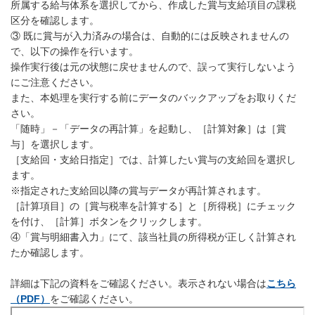
所属する給与体系を選択してから、作成した賞与支給項目の課税
区分を確認します。
③ 既に賞与が入力済みの場合は、自動的には反映されませんの
で、以下の操作を行います。
操作実行後は元の状態に戻せませんので、誤って実行しないよう
にご注意ください。
また、本処理を実行する前にデータのバックアップをお取りくだ
さい。
「随時」－「データの再計算」を起動し、［計算対象］は［賞
与］を選択します。
［支給回・支給日指定］では、計算したい賞与の支給回を選択し
ます。
※指定された支給回以降の賞与データが再計算されます。
［計算項目］の［賞与税率を計算する］と［所得税］にチェック
を付け、［計算］ボタンをクリックします。
④「賞与明細書入力」にて、該当社員の所得税が正しく計算され
たか確認します。
詳細は下記の資料をご確認ください。表示されない場合は
こちら
（PDF）
をご確認ください。