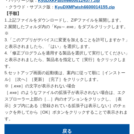
・パッケージ版：
KyuDXKPatch66000124577.zip
・クラウド・サブスク版：
KyuDXMPatch6600014155.zip
【手順】
1.上記ファイルをダウンロードし、ZIPファイルを展開します。
2.展開したフォルダ内の「Kyu～.exe」をダブルクリックします。
※
3.「このアプリがデバイスに変更を加えることを許可しますか？」
と表示されましたら、「はい」を選択します。
4.「修正プログラムを適用する製品を選択して実行してください」
と表示されましたら、製品名を指定して［実行］をクリックしま
す。
5.セットアップ画面の起動後は、案内に従って順に［インストー
ル］［次へ］［更新］［完了］をクリックします。
※［.exe］の文字が表示されない場合
［.exe］のようなファイルの拡張子が表示されない場合は、エク
スプローラー上部の［…］内のオプションをクリックし、［表
示］タブ内にある［登録されている拡張子は表示しない］のチェ
ックを外してから［OK］ボタンをクリックすることで表示されま
す。
戻る