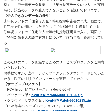
整」－「申告書データ収集」－「年末調整データの受入」の実行
時に、該当のデータを受入できないことを確認しております。
【受入できないデータの条件】
①年調ソフトの「住宅借入金等特別控除申告書の作成」画面で、
住宅を居住の用に供した年として［令和6年］を選択している
②年調ソフトの「住宅借入金等特別控除証明書の入力」画面で、
［特例対象個人の該当有無］について［該当する］を選択してい
る
このたびのエラーを回避するためのサービスプログラムをご用意
いたしました。
お手数ですが、当ページからプログラムをダウンロードしていた
だき、以下の手順でインストールを実行してください。
【サービスプログラム】
『PCA hyper 給与シリーズ』（Rev.6.60用）
・パッケージ版：
KyuHYKPatch66000110134.zip
・クラウド・サブスク版：
KyuHYMPatch66010235.zip
『PCA 給与シリーズ バージョンDX』（Rev.6.60用）