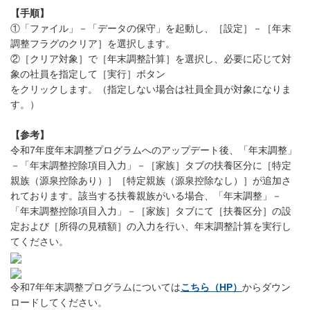
【手順】
①「ファイル」－「データの保守」を起動し、［設定］－［年末
調整フラグのクリア］を選択します。
②［クリア対象］で［年末調整計算］を選択し、必要に応じて対
象の社員を指定して［実行］ボタン
をクリックします。（指定しない場合は社員全員が対象になりま
す。）
【参考】
令和7年度年末調整プログラムへのアップデート後、「年末調整」
－「年末調整控除項目入力」－［家族］タブの扶養区分に［特定
親族（源泉控除あり）］［特定親族（源泉控除なし）］が追加さ
れております。該当する扶養親族がいる場合、「年末調整」－
「年末調整控除項目入力」－［家族］タブにて［扶養区分］の設
定および［所得の見積額］の入力を行い、年末調整計算を実行し
てください。
令和7年年末調整プログラムについては
こちら（HP）
からダウン
ロードしてください。