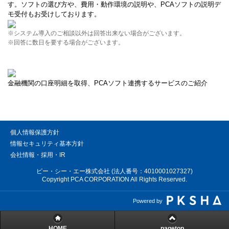
す。ソフトの選び方や、費用・動作環境の説明や、PCAソフトの説明デ
モ受付もお受けしております。
※システム導入のご相談以外は回答出来ない場合がございます。
※回答に数日を要する場合がございます。
金融機関の口座明細を取得、PCAソフト連携するサービスのご紹介
個人情報保護方針
情報セキュリティ基本方針
会社情報・採用・IR
ピー・シー・エー株式会社 (法人番号：4010001027327)
Copyright PCA CORPORATION All Rights Reserved.
Powered by
HOME
pagetop