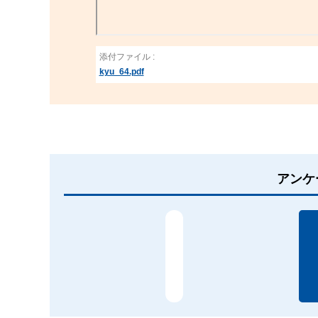
添付ファイル :
kyu_64.pdf
アンケ