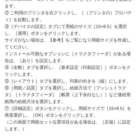
ます。
② ご利用のプリンタを右クリックし、［（プリンタの）プロパテ
ィ］を起動します。
③［デバイスの設定］タブにて用紙のサイズ［15×8.5］を選択
し、［適用］ボタンをクリックします。
サイズがない場合は、【参考】をご覧になり用紙サイズを作成し
てください。
インストール可能なオプションに［トラクタフィーダ］がある場
合は、［あり］を設定します。
④［全般］タブを選択し、［基本設定（印刷設定）］ボタンをク
リックします。
⑤［レイアウト］タブを選択し、印刷の向きを［縦］にします。
⑥［用紙／品質］タブを選択し、給紙方法で［プッシュトラク
タ］［トラクタフィーダ］［帳票（上下余白なし）］など連続用
紙用の給紙方法を選択します。
⑦［詳細設定］ボタンをクリックし、用紙サイズで［15×8.5］を
再度選択し、［OK］ボタンをクリックします。
（この画面で用紙セット位置項目がある場合は、［左端］に設定
します。）