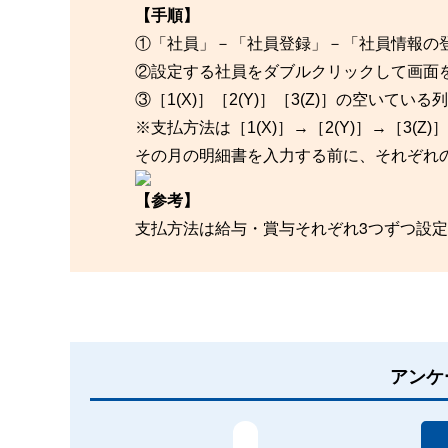
【手順】
①「社員」－「社員登録」－「社員情報の
②設定する社員をダブルクリックして画面
③［1(X)］［2(Y)］［3(Z)］の空い
※支払方法は［1(X)］→［2(Y)］→［3
その月の明細書を入力する前に、それぞれ
【参考】
支払方法は給与・賞与それぞれ3つずつ設
アンケ